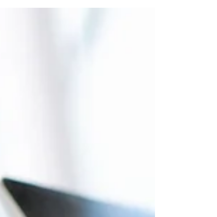
un article de blogue, rédiger un courriel ou
encore créer une publication sur Facebook,
cela...