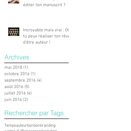
éditer ton manuscrit ?
Incroyable mais vrai : Oui,
tu peux réaliser ton rêve
d’être auteur !
Archives
mai 2018
(1)
1 post
octobre 2016
(1)
1 post
septembre 2016
(4)
4 posts
août 2016
(5)
5 posts
juillet 2016
(4)
4 posts
juin 2016
(2)
2 posts
Rechercher par Tags
Temps
auteur
bonbon
branding