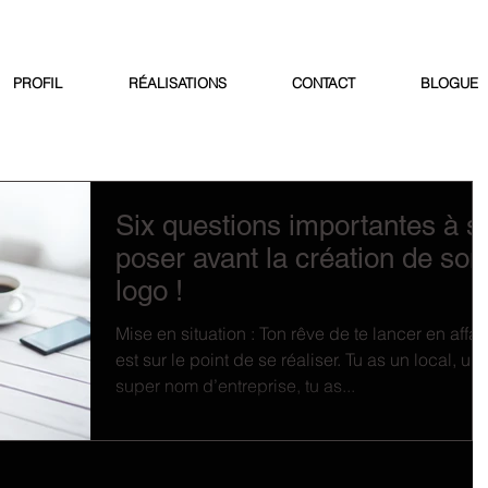
PROFIL
RÉALISATIONS
CONTACT
BLOGUE
Six questions importantes à s
poser avant la création de son
logo !
Mise en situation : Ton rêve de te lancer en affai
est sur le point de se réaliser. Tu as un local, un
super nom d’entreprise, tu as...