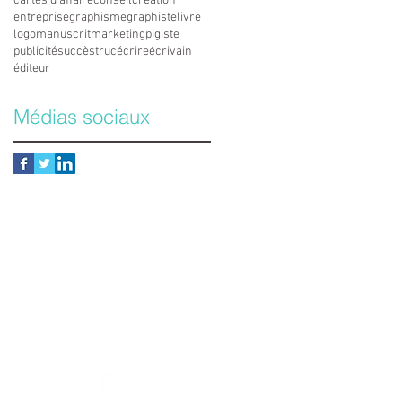
cartes d'affaire
conseil
création
entreprise
graphisme
graphiste
livre
logo
manuscrit
marketing
pigiste
publicité
succès
truc
écrire
écrivain
éditeur
Médias sociaux