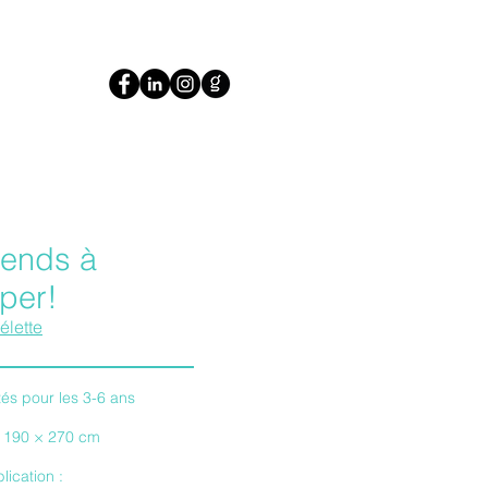
rends à
per
!
élette
ités pour les 3-6 ans
: 190 × 270 cm
lication :