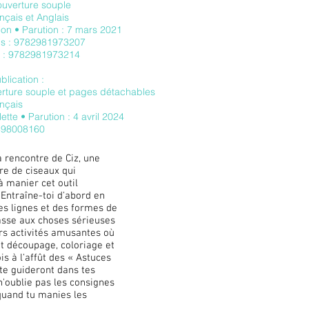
ouverture souple
nçais et Anglais
ion • Parution : 7 mars 2021
is : 9782981973207
s : 9782981973214
lication :
erture souple et p
ages détachables
nçais
lette
• Parution : 4 avril 2024
898008160
a rencontre de Ciz, une
re de ciseaux qui
à manier cet outil
 Entraîne-toi d'abord en
s lignes et des formes de
asse aux choses sérieuses
rs activités amusantes où
 découpage, coloriage et
is à l'affût des « Astuces
 te guideront dans tes
 n'oublie pas les consignes
quand tu manies les