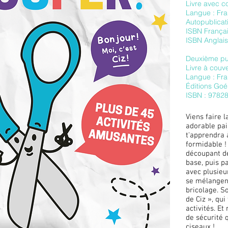
Livre avec c
Langue : Fra
Autopublicat
ISBN França
ISBN Anglai
Deuxième pub
Livre à couv
Langue : Fra
Éditions Goé
ISBN : 9782
Viens faire l
adorable pai
t'apprendra 
formidable !
découpant de
base, puis p
avec plusieu
se mélangent
bricolage. So
de Ciz », qui
activités. Et
de sécurité 
ciseaux !