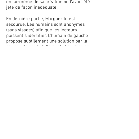
en lui-même de sa création ni d'avoir été
jeté de façon inadéquate.
En dernière partie, Marguerite est
secourue. Les humains sont anonymes
(sans visages) afin que les lecteurs
puissent s'identifier. L'humain de gauche
propose subtilement une solution par la
couleur de son habillement : Les déchets
doivent être jetés à la poubelle (bac noir =
pantalon noir) ou mis à la récupération
(bac vert = chandail vert).
À la fin, Marguerite dit bonjour aux
humains. Par cette action, elle reconnaît
que pour survivre, elle a également besoin
de l'action bienveillante des gens ainsi que
de leur respect de l'environnement.
Au dos de la couverture, on constate que
Marguerite est seule sur sa colline. Par
cette solitude, je voulais démontrer que sa
survie est précieuse et que chaque petit
geste compte.