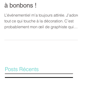
Truc événementiel : La table
à bonbons !
L’événementiel m’a toujours attirée. J’adore
tout ce qui touche à la décoration. C’est
probablement mon œil de graphiste qui
adore les...
Posts Récents
Six questions importantes à se
poser avant la création de son logo !